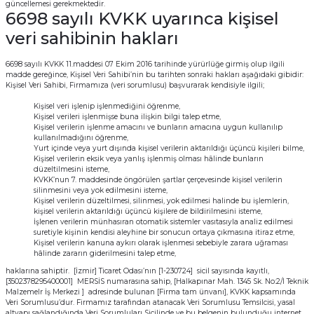
güncellemesi gerekmektedir.
6698 sayılı KVKK uyarınca kişisel
veri sahibinin hakları
6698 sayılı KVKK 11.maddesi 07 Ekim 2016 tarihinde yürürlüğe girmiş olup ilgili
madde gereğince, Kişisel Veri Sahibi’nin bu tarihten sonraki hakları aşağıdaki gibidir:
Kişisel Veri Sahibi, Firmamıza (veri sorumlusu) başvurarak kendisiyle ilgili;
Kişisel veri işlenip işlenmediğini öğrenme,
Kişisel verileri işlenmişse buna ilişkin bilgi talep etme,
Kişisel verilerin işlenme amacını ve bunların amacına uygun kullanılıp
kullanılmadığını öğrenme,
Yurt içinde veya yurt dışında kişisel verilerin aktarıldığı üçüncü kişileri bilme,
Kişisel verilerin eksik veya yanlış işlenmiş olması hâlinde bunların
düzeltilmesini isteme,
KVKK’nun 7. maddesinde öngörülen şartlar çerçevesinde kişisel verilerin
silinmesini veya yok edilmesini isteme,
Kişisel verilerin düzeltilmesi, silinmesi, yok edilmesi halinde bu işlemlerin,
kişisel verilerin aktarıldığı üçüncü kişilere de bildirilmesini isteme,
İşlenen verilerin münhasıran otomatik sistemler vasıtasıyla analiz edilmesi
suretiyle kişinin kendisi aleyhine bir sonucun ortaya çıkmasına itiraz etme,
Kişisel verilerin kanuna aykırı olarak işlenmesi sebebiyle zarara uğraması
hâlinde zararın giderilmesini talep etme,
haklarına sahiptir. [İzmir] Ticaret Odası’nın [1-230724] sicil sayısında kayıtlı,
[3502378295400001] MERSİS numarasına sahip, [Halkapınar Mah. 1345 Sk. No:2/I Teknik
Malzemelr İş Merkezi ] adresinde bulunan [Firma tam ünvanı], KVKK kapsamında
Veri Sorumlusu’dur. Firmamız tarafından atanacak Veri Sorumlusu Temsilcisi, yasal
altyapı sağlandığında Veri Sorumluları Sicilinde ve bu belgenin bulunduğu internet