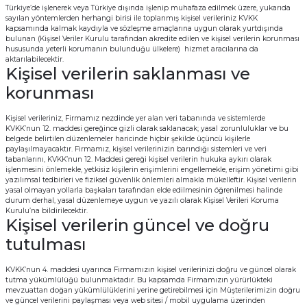
Türkiye’de işlenerek veya Türkiye dışında işlenip muhafaza edilmek üzere, yukarıda
sayılan yöntemlerden herhangi birisi ile toplanmış kişisel verileriniz KVKK
kapsamında kalmak kaydıyla ve sözleşme amaçlarına uygun olarak yurtdışında
bulunan (Kişisel Veriler Kurulu tarafından akredite edilen ve kişisel verilerin korunması
hususunda yeterli korumanın bulunduğu ülkelere) hizmet aracılarına da
aktarılabilecektir.
Kişisel verilerin saklanması ve
korunması
Kişisel verileriniz, Firmamız nezdinde yer alan veri tabanında ve sistemlerde
KVKK’nun 12. maddesi gereğince gizli olarak saklanacak; yasal zorunluluklar ve bu
belgede belirtilen düzenlemeler haricinde hiçbir şekilde üçüncü kişilerle
paylaşılmayacaktır. Firmamız, kişisel verilerinizin barındığı sistemleri ve veri
tabanlarını, KVKK’nun 12. Maddesi gereği kişisel verilerin hukuka aykırı olarak
işlenmesini önlemekle, yetkisiz kişilerin erişimlerini engellemekle, erişim yönetimi gibi
yazılımsal tedbirleri ve fiziksel güvenlik önlemleri almakla mükelleftir. Kişisel verilerin
yasal olmayan yollarla başkaları tarafından elde edilmesinin öğrenilmesi halinde
durum derhal, yasal düzenlemeye uygun ve yazılı olarak Kişisel Verileri Koruma
Kurulu’na bildirilecektir.
Kişisel verilerin güncel ve doğru
tutulması
KVKK’nun 4. maddesi uyarınca Firmamızın kişisel verilerinizi doğru ve güncel olarak
tutma yükümlülüğü bulunmaktadır. Bu kapsamda Firmamızın yürürlükteki
mevzuattan doğan yükümlülüklerini yerine getirebilmesi için Müşterilerimizin doğru
ve güncel verilerini paylaşması veya web sitesi / mobil uygulama üzerinden