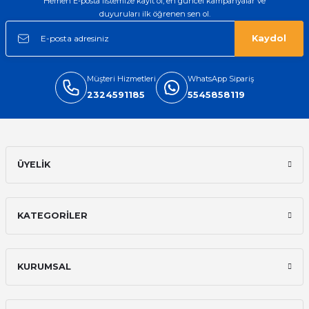
Hemen E-posta listemize kayıt ol, en güncel kampanyalar ve
duyuruları ilk öğrenen sen ol.
Kaydol
Müşteri Hizmetleri
WhatsApp Sipariş
2324591185
5545858119
ÜYELİK
KATEGORİLER
KURUMSAL