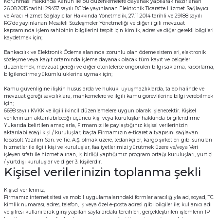
Korunması Hakkında Kanun ile bu düzenlemelere dayanak yapılarak hazırlanan
26.08.2015 tarihli 29457 sayılı RG’de yayınlanan Elektronik Ticarette Hizmet Sağlayıcı
ve Aracı Hizmet Sağlayıcılar Hakkında Yönetmelik, 27.11.2014 tarihli ve 29188 sayılı
RG’de yayınlanan Mesafeli Sözleşmeler Yönetmeliği ve diğer ilgili mevzuat
kapsamında işlem sahibinin bilgilerini tespit için kimlik, adres ve diğer gerekli bilgileri
kaydetmek için;
Bankacılık ve Elektronik Ödeme alanında zorunlu olan ödeme sistemleri, elektronik
sözleşme veya kağıt ortamında işleme dayanak olacak tüm kayıt ve belgeleri
düzenlemek; mevzuat gereği ve diğer otoritelerce öngörülen bilgi saklama, raporlama,
bilgilendirme yükümlülüklerine uymak için;
Kamu güvenliğine ilişkin hususlarda ve hukuki uyuşmazlıklarda, talep halinde ve
mevzuat gereği savcılıklara, mahkemelere ve ilgili kamu görevlilerine bilgi verebilmek
için;
6698 sayılı KVKK ve ilgili ikincil düzenlemelere uygun olarak işlenecektir. Kişisel
verilerinizin aktarılabileceği üçüncü kişi veya kuruluşlar hakkında bilgilendirme
Yukarıda belirtilen amaçlarla, Firmamız ile paylaştığınız kişisel verilerinizin
aktarılabileceği kişi / kuruluşlar; başta Firmamızın e-ticaret altyapısını sağlayan
IdeaSoft Yazılım San. ve Tic. A.Ş. olmak üzere, tedarikçiler, kargo şirketleri gibi sunulan
hizmetler ile ilgili kişi ve kuruluşlar, faaliyetlerimizi yürütmek üzere ve/veya Veri
İşleyen sıfatı ile hizmet alınan, iş birliği yaptığımız program ortağı kuruluşları, yurtiçi
/ yurtdışı kuruluşlar ve diğer 3. kişilerdir.
Kişisel verilerinizin toplanma şekli
Kişisel verileriniz,
Firmamız internet sitesi ve mobil uygulamalarındaki formlar aracılığıyla ad, soyad, TC
kimlik numarası, adres, telefon, iş veya özel e-posta adresi gibi bilgiler ile; kullanıcı adı
ve şifresi kullanılarak giriş yapılan sayfalardaki tercihleri, gerçekleştirilen işlemlerin IP