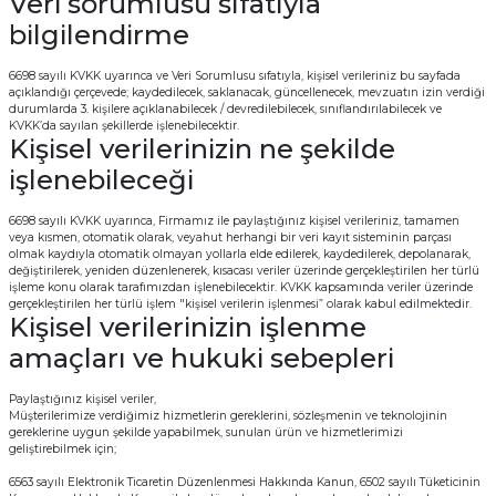
Veri sorumlusu sıfatıyla
bilgilendirme
6698 sayılı KVKK uyarınca ve Veri Sorumlusu sıfatıyla, kişisel verileriniz bu sayfada
açıklandığı çerçevede; kaydedilecek, saklanacak, güncellenecek, mevzuatın izin verdiği
durumlarda 3. kişilere açıklanabilecek / devredilebilecek, sınıflandırılabilecek ve
KVKK’da sayılan şekillerde işlenebilecektir.
Kişisel verilerinizin ne şekilde
işlenebileceği
6698 sayılı KVKK uyarınca, Firmamız ile paylaştığınız kişisel verileriniz, tamamen
veya kısmen, otomatik olarak, veyahut herhangi bir veri kayıt sisteminin parçası
olmak kaydıyla otomatik olmayan yollarla elde edilerek, kaydedilerek, depolanarak,
değiştirilerek, yeniden düzenlenerek, kısacası veriler üzerinde gerçekleştirilen her türlü
işleme konu olarak tarafımızdan işlenebilecektir. KVKK kapsamında veriler üzerinde
gerçekleştirilen her türlü işlem "kişisel verilerin işlenmesi” olarak kabul edilmektedir.
Kişisel verilerinizin işlenme
amaçları ve hukuki sebepleri
Paylaştığınız kişisel veriler,
Müşterilerimize verdiğimiz hizmetlerin gereklerini, sözleşmenin ve teknolojinin
gereklerine uygun şekilde yapabilmek, sunulan ürün ve hizmetlerimizi
geliştirebilmek için;
6563 sayılı Elektronik Ticaretin Düzenlenmesi Hakkında Kanun, 6502 sayılı Tüketicinin