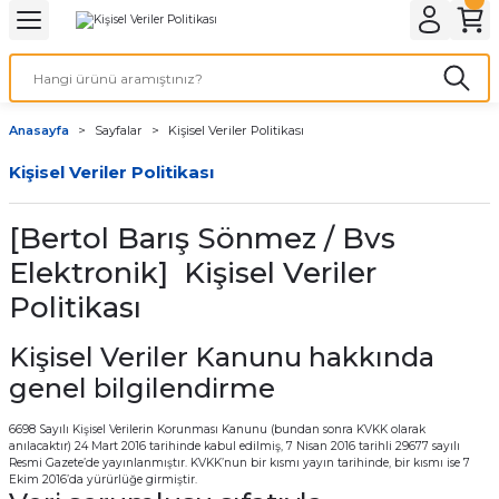
Geri Dön
LATMA
LED AMPÜL
Anasayfa
Sayfalar
Kişisel Veriler Politikası
E27 DUY AMPÜLLER
Kişisel Veriler Politikası
TORCH LED AMPÜLLER
[Bertol Barış Sönmez / Bvs
Elektronik] Kişisel Veriler
Politikası
Kişisel Veriler Kanunu hakkında
genel bilgilendirme
6698 Sayılı Kişisel Verilerin Korunması Kanunu (bundan sonra KVKK olarak
anılacaktır) 24 Mart 2016 tarihinde kabul edilmiş, 7 Nisan 2016 tarihli 29677 sayılı
Resmi Gazete’de yayınlanmıştır. KVKK’nun bir kısmı yayın tarihinde, bir kısmı ise 7
Ekim 2016’da yürürlüğe girmiştir.