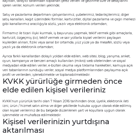
kayıtları, tarayıcı tarafından toplanan çerez verileri ile gezinme süre ve detaylarını
içeren veriler, konum verileri şeklinde;
Satış ve pazarlama departmanı çalışanlarımız, şubelerimiz, tedarikçilerimiz, diğer
satış kanalları, kağıt üzerindeki formlar, kartvizitler, dijital pazarlama ve çağrı merkezi
gibi kanallarımız aracılığıyla sözlü, yazılı veya elektronik ortamdan;
Firmamız ile ticari ilişki kurmak, iş başvurusu yapmak, teklif vermek gibi amaçlarla,
kartvizit, özgeçmiş (cv), teklif vermek ve sair yollarla kişisel verilerini paylaşan
kişilerden alınan, fiziki veya sanal bir ortamda, yüz yüze ya da mesafeli, sözlü veya
yazılı ya da elektronik ortamdan;
Ayrıca farklı kanallardan dolaylı yoldan elde edilen, web sitesi, blog, yarışma, anket,
oyun, kampanya ve benzeri amaçlı kullanılan (mikro) web sitelerinden ve sosyal
medyadan elde edilen veriler, e-bülten okuma veya tıklama hareketleri, kamuya açık
veri tabanlarının sunduğu veriler, sosyal medya platformlarından paylaşıma açık
profil ve verilerden; işlenebilmekte ve toplanabilmektedir.
KVKK yürürlüğe girmeden önce
elde edilen kişisel verileriniz
KVKK’nun yürürlük tarihi olan 7 Nisan 2016 tarihinden önce, üyelik, elektronik ileti
izni, ürün / hizmet satın alma ve diğer şekillerde hukuka uygun olarak elde edilmiş
olan kişisel verileriniz de bu belgede düzenlenen şart ve koşullara uygun olarak
işlenmekte ve muhafaza edilmektedir.
Kişisel verilerinizin yurtdışına
aktarılması