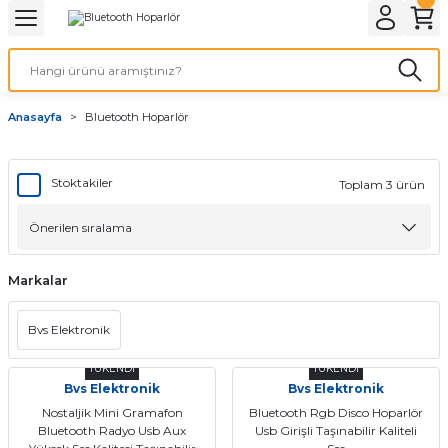
Geri Dön
LATMA
LED AMPÜL
Anasayfa
Bluetooth Hoparlör
E27 DUY AMPÜLLER
TORCH LED AMPÜLLER
Stoktakiler
Toplam 3 ürün
Markalar
Bvs Elektronik
TÜKENDİ
TÜKENDİ
Bvs Elektronik
Bvs Elektronik
Nostaljik Mini Gramafon
Bluetooth Rgb Disco Hoparlör
Bluetooth Radyo Usb Aux
Usb Girişli Taşınabilir Kaliteli