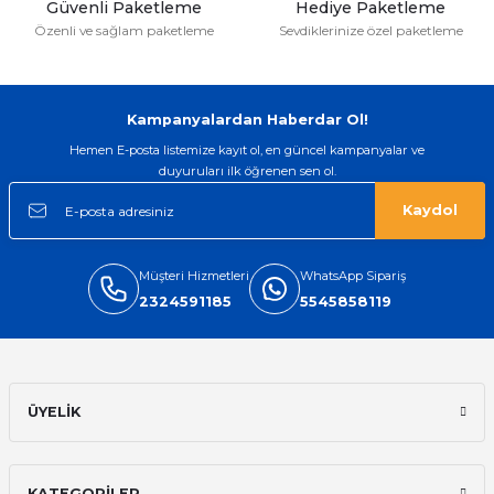
Güvenli Paketleme
Hediye Paketleme
Özenli ve sağlam paketleme
Sevdiklerinize özel paketleme
Kampanyalardan Haberdar Ol!
Hemen E-posta listemize kayıt ol, en güncel kampanyalar ve
duyuruları ilk öğrenen sen ol.
Kaydol
Müşteri Hizmetleri
WhatsApp Sipariş
2324591185
5545858119
ÜYELİK
KATEGORİLER