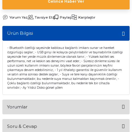
Gelince Haber Ver
Yorum Yaz
Tavsiye Et
Paylaş
Karşılaştır
Ürün Bilgisi
- Bluetooth özelliği sayesinde kablosuz bağlantı imkanı sunar ve hareket
özgürlüğü sağlar.; - USB girişi ile kolayca çalıştırılabilir ve taşınabilirlik özelliği
sayesinde her yerde müzik dinlemenize olanak tanır.; - Yüksek kaliteli ses
performansı, net ve keskin ses deneyimi vaat eder.; - Süresiz dinleme süresi ile
uzun süreli kullanım imkanı sunar, böylece favori parçalarınızın keyfini
çıkarmaya devam edebilirsiniz.; - 1 yıl ithalatçı garantisi ile güvenilir kullanım
ve satın alma sonrası destek sağlar.; - Suya ve tere karşı dayanıklılık özelliği
bulunmamaktadır, bu nedenle suya maruz kalmaktan kaçınmak önerilir.; -
Çoklu bağlantı özelliği bulunmamaktadır, bu nedenle tek bir cihazla
sınırlıdır.;- Ay Yıldız Disko görsel şölen
Yorumlar
Soru & Cevap
Bu ürüne ilk yorumu siz yapın!