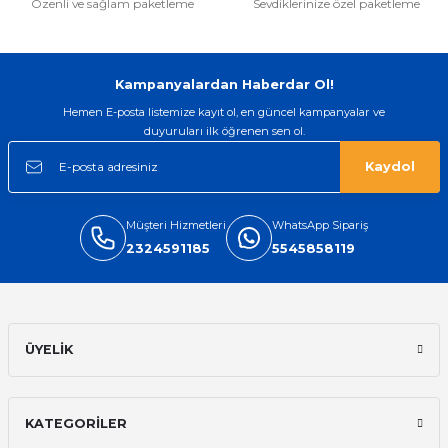
Özenli ve sağlam paketleme
Sevdiklerinize özel paketleme
Gönder
Kampanyalardan Haberdar Ol!
Hemen E-posta listemize kayıt ol, en güncel kampanyalar ve
duyuruları ilk öğrenen sen ol.
Kaydol
Müşteri Hizmetleri
WhatsApp Sipariş
2324591185
5545858119
ÜYELİK
KATEGORİLER