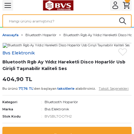
Geri Dön
LATMA
LED AMPÜL
Anasayfa
Bluetooth Hoparlör
Bluetooth Rgb Ay Yıldız Hareketli Disco Hopar
E27 DUY AMPÜLLER
Bvs Elektronik
TORCH LED AMPÜLLER
Bluetooth Rgb Ay Yıldız Hareketli Disco Hoparlör Usb
Girişli Taşınabilir Kaliteli Ses
404,90 TL
Taksit Seçenekleri
Bu ürünü
77,76 TL
’den başlayan
taksitlerle
alabilirsiniz.
Bluetooth Hoparlör
Kategori
Bvs Elektronik
Marka
BVSBLTOOTH2
Stok Kodu