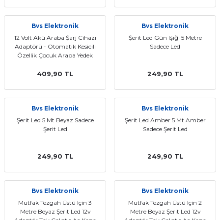
Bvs Elektronik
Bvs Elektronik
12 Volt Akü Araba Şarj Cihazı
Şerit Led Gün Işığı 5 Metre
Adaptörü - Otomatik Kesicili
Sadece Led
Özellik Çocuk Araba Yedek
Maşalı 12v Şarz
409,90 TL
249,90 TL
Bvs Elektronik
Bvs Elektronik
Şerit Led 5 Mt Beyaz Sadece
Şerit Led Amber 5 Mt Amber
Şerit Led
Sadece Şerit Led
249,90 TL
249,90 TL
Bvs Elektronik
Bvs Elektronik
Mutfak Tezgah Üstü Için 3
Mutfak Tezgah Üstü Için 2
Metre Beyaz Şerit Led 12v
Metre Beyaz Şerit Led 12v