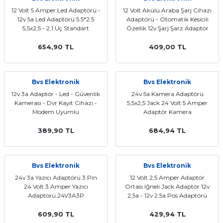
12 Volt 5 Amper Led Adaptörü -
12 Volt Akülü Araba Şarj Cihazı
12v 5a Led Adaptörü 5.5*2.5
Adaptörü - Otomatik Kesicili
5,5x2,5 - 2,1 Uç Standart
Özellik 12v Şarj Şarz Adaptör
Kesicili
654,90 TL
409,00 TL
Bvs Elektronik
Bvs Elektronik
12v 3a Adaptör - Led - Güvenlik
24v 5a Kamera Adaptörü
Kamerası - Dvr Kayıt Cihazı -
5,5x2,5 Jack 24 Volt 5 Amper
Modem Uyumlu
Adaptör Kamera
389,90 TL
684,94 TL
Bvs Elektronik
Bvs Elektronik
24v 3a Yazıcı Adaptörü 3 Pin
12 Volt 2,5 Amper Adaptör
24 Volt 3 Amper Yazıcı
Ortası Iğneli Jack Adaptör 12v
Adaptörü 24V3A3P
2,5a - 12v 2.5a Pos Adaptörü
609,90 TL
429,94 TL