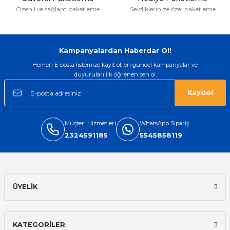
Özenli ve sağlam paketleme
Sevdiklerinize özel paketleme
Kampanyalardan Haberdar Ol!
Hemen E-posta listemize kayıt ol, en güncel kampanyalar ve
duyuruları ilk öğrenen sen ol.
Kaydol
Müşteri Hizmetleri
WhatsApp Sipariş
2324591185
5545858119
ÜYELİK
KATEGORİLER