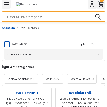
Geri Dön
LATMA
LED AMPÜL
Anasayfa
Bvs Elektronik
E27 DUY AMPÜLLER
TORCH LED AMPÜLLER
Stoktakiler
Toplam 105 ürün
İlgili Alt Kategoriler
Kablo & Adaptör
(48)
Led Işık
(22)
Lehim & Havya
(5)
So
Bvs Elektronik
Bvs Elektronik
Mutfak Dolabı Için 3 Mt Gün
12 Volt 5 Amper Monitör Ekran
Işığı 12v Adaptörlü Tak Çalıştır
Adaptörü - 12v 5a Monütör