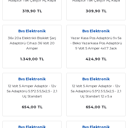
Adaptör Tak Çalıştır Aç Kapa
Adaptör Tak Çalıştır Aç Kapa
Anahtarlı 3 Metre
Anahtarlı 2 Metre
319,90 TL
309,90 TL
Bvs Elektronik
Bvs Elektronik
36v 20a Elektrikli Bisiklet Şarj
Yazar Kasa Pos Adaptörü 9v 5a
Adaptörü Cihazı 36 Volt 20
- Beko Yazarkasa Pos Adaptörü
Amper
9 Volt 5 Amper 4x1.7 Jack
1.349,00 TL
424,90 TL
Bvs Elektronik
Bvs Elektronik
12 Volt 5 Amper Adaptör - 12v
12 Volt 5 Amper Adaptör - 12v
5a Adaptörü 5.5*2.5 5,5x2,5 - 2,1
5a Adaptörü 5.5*2.5 5,5x2,5 - 2,1
Uç Standart
Uç Standart 12.v 5.a
654,00 TL
654,00 TL
Bvs Elektronik
Bvs Elektronik