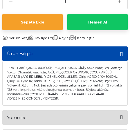
Sepete Ekle
Hemen Al
Yorum Yaz
Tavsiye Et
Paylaş
Karşılaştır
Ürün Bilgisi
12 VOLT AKÜ ŞARJ ADAPTÖRÜ; - MAŞALI -; JACK GİRİŞİ 5.5x2.1mm; Led Gösterge
Yoktur Otomatik Kesicilidir; AKÜ, PİL, ÇOCUK OYUNCAK, ÇOCUK AKÜLÜ
ARABASI ŞARJ EDİLEBİLİR; GENEL ÖZELLİKLER:; Giriş: AC 100-240V 50/60Hz;
Çıkış: DC 13,8V 1A; Kablo uzunluğu: 1-1,5 mt; ÖLÇÜLER:; En: 4,5 cm; Boy: 7 cm;
Yükseklik: 6,5 cm ; Not: Şarj adaptörlerinin çalışma prensibi farklıdır. 12 volt akü
13,8 volt ile şarj olur. Akü dolduğunda otomatik keser. Böylece akünüz
korunmuş olur.; ***TOPLU SİPARİŞLERİNİZ TEK PAKET YAPILARAK
ADRESİNİZE GÖNDERİLMEKTEDİR.;
Yorumlar