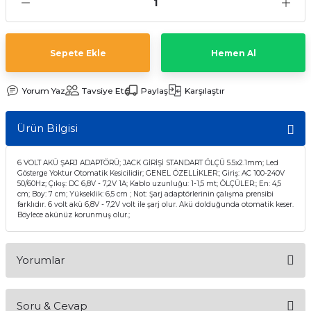
Sepete Ekle
Hemen Al
Yorum Yaz
Tavsiye Et
Paylaş
Karşılaştır
Ürün Bilgisi
6 VOLT AKÜ ŞARJ ADAPTÖRÜ; JACK GİRİŞİ STANDART ÖLÇÜ 5.5x2.1mm; Led
Gösterge Yoktur Otomatik Kesicilidir; GENEL ÖZELLİKLER:; Giriş: AC 100-240V
50/60Hz; Çıkış: DC 6,8V - 7,2V 1A; Kablo uzunluğu: 1-1,5 mt; ÖLÇÜLER:; En: 4,5
cm; Boy: 7 cm; Yükseklik: 6,5 cm ; Not: Şarj adaptörlerinin çalışma prensibi
farklıdır. 6 volt akü 6,8V - 7,2V volt ile şarj olur. Akü dolduğunda otomatik keser.
Böylece akünüz korunmuş olur.;
Yorumlar
Soru & Cevap