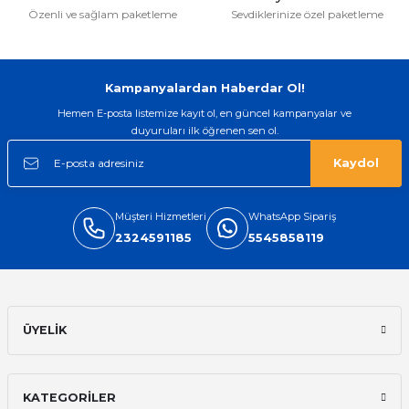
Özenli ve sağlam paketleme
Sevdiklerinize özel paketleme
Gönder
Kampanyalardan Haberdar Ol!
Hemen E-posta listemize kayıt ol, en güncel kampanyalar ve
duyuruları ilk öğrenen sen ol.
Kaydol
Müşteri Hizmetleri
WhatsApp Sipariş
2324591185
5545858119
ÜYELİK
KATEGORİLER