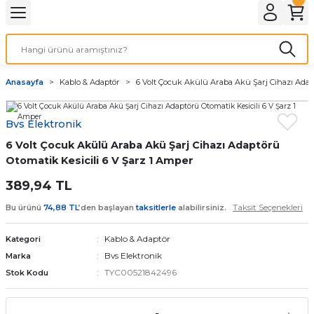
Geri Dön
LATMA
LED AMPÜL
Anasayfa
Kablo & Adaptör
6 Volt Çocuk Akülü Araba Akü Şarj Cihazı Adap
E27 DUY AMPÜLLER
Bvs Elektronik
TORCH LED AMPÜLLER
6 Volt Çocuk Akülü Araba Akü Şarj Cihazı Adaptörü
Otomatik Kesicili 6 V Şarz 1 Amper
389,94 TL
Taksit Seçenekleri
Bu ürünü
74,88 TL
’den başlayan
taksitlerle
alabilirsiniz.
Kablo & Adaptör
Kategori
Bvs Elektronik
Marka
TYC00521842496
Stok Kodu