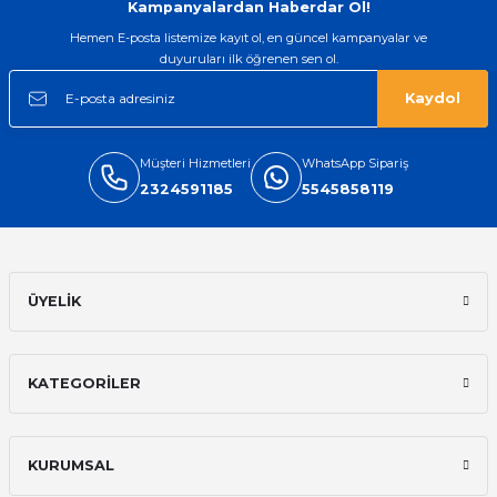
Kampanyalardan Haberdar Ol!
Hemen E-posta listemize kayıt ol, en güncel kampanyalar ve
duyuruları ilk öğrenen sen ol.
Kaydol
Müşteri Hizmetleri
WhatsApp Sipariş
2324591185
5545858119
ÜYELİK
KATEGORİLER
KURUMSAL