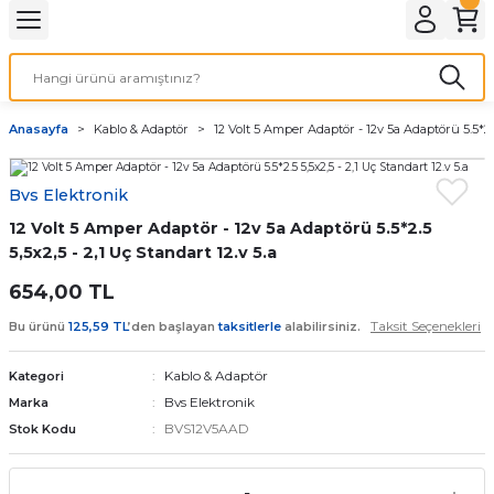
Geri Dön
LATMA
LED AMPÜL
Anasayfa
Kablo & Adaptör
12 Volt 5 Amper Adaptör - 12v 5a Adaptörü 5.5*2.5 
E27 DUY AMPÜLLER
Bvs Elektronik
TORCH LED AMPÜLLER
12 Volt 5 Amper Adaptör - 12v 5a Adaptörü 5.5*2.5
5,5x2,5 - 2,1 Uç Standart 12.v 5.a
654,00 TL
Taksit Seçenekleri
Bu ürünü
125,59 TL
’den başlayan
taksitlerle
alabilirsiniz.
Kablo & Adaptör
Kategori
Bvs Elektronik
Marka
BVS12V5AAD
Stok Kodu