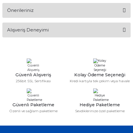
Önerileriniz
Soru Sor
Bu ürünün fiyat bilgisi, resim, ürün açıklamalarında ve diğer
Alışveriş Deneyimi
konularda yetersiz gördüğünüz noktaları öneri formunu
kullanarak tarafımıza iletebilirsiniz.
Görüş ve önerileriniz için teşekkür ederiz.
Sitemize ilk yorumu siz yapın!
Ürün resmi kalitesiz, bozuk veya görüntülenemiyor.
Ürün açıklamasında eksik bilgiler bulunuyor.
Deneyimini Paylaş
Ürün bilgilerinde hatalar bulunuyor.
Güvenli Alışveriş
Kolay Ödeme Seçeneği
256bit SSL Sertifikası
Kredi kartıyla tek çekim veya havale
Ürün fiyatı diğer sitelerden daha pahalı.
Bu ürüne benzer farklı alternatifler olmalı.
Güvenli Paketleme
Hediye Paketleme
Özenli ve sağlam paketleme
Sevdiklerinize özel paketleme
Gönder