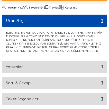
Yorum Yaz
Tavsiye Et
Paylaş
Karşılaştır
Ürün Bilgisi
ELEKTRİKLİ BİSİKLET ŞARJ ADAPTÖRÜ ; SADECE 24V 20 AMPER AKÜYE SAHİP
ELEKTRİKLİ BİSİKLETİNİZİ ŞARJ ETMEK İÇİN KULLANILIR.; SOKET KISMINI
KONTORL EDİNİZ.; ORİJİNAL ÜRÜN; ŞARJ DURUMU GÖSTERGELİ; ŞARJ
OLURKEN KIRMIZI, DOLDUKTAN SONRA YEŞİL IŞIK YANAR; ***ÜRÜNLERİMİZ
KAPALI KUTUSUNDA VE FATURALI OLARAK GÖNDERİLMEKTEDİR.; ***TOPLU
SİPARİŞLERİNİZ TEK PAKET YAPILARAK ADRESİNİZE GÖNDERİLMEKTEDİR.
Yorumlar
Soru & Cevap
Bu ürüne ilk yorumu siz yapın!
Taksit Seçenekleri
Yorum Yaz
Ürün hakkında henüz soru sorulmamış.