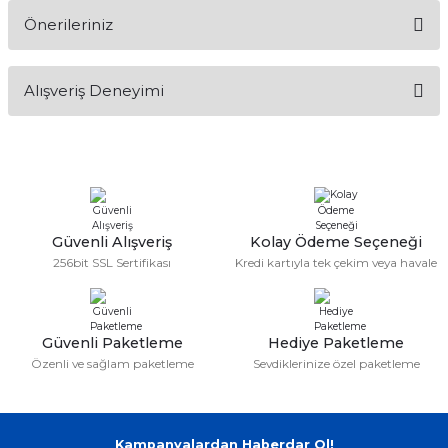
Önerileriniz
Soru Sor
Bu ürünün fiyat bilgisi, resim, ürün açıklamalarında ve diğer
Alışveriş Deneyimi
konularda yetersiz gördüğünüz noktaları öneri formunu
kullanarak tarafımıza iletebilirsiniz.
Görüş ve önerileriniz için teşekkür ederiz.
Sitemize ilk yorumu siz yapın!
Ürün resmi kalitesiz, bozuk veya görüntülenemiyor.
Ürün açıklamasında eksik bilgiler bulunuyor.
Deneyimini Paylaş
Ürün bilgilerinde hatalar bulunuyor.
Güvenli Alışveriş
Kolay Ödeme Seçeneği
256bit SSL Sertifikası
Kredi kartıyla tek çekim veya havale
Ürün fiyatı diğer sitelerden daha pahalı.
Bu ürüne benzer farklı alternatifler olmalı.
Güvenli Paketleme
Hediye Paketleme
Özenli ve sağlam paketleme
Sevdiklerinize özel paketleme
Gönder
Kampanyalardan Haberdar Ol!