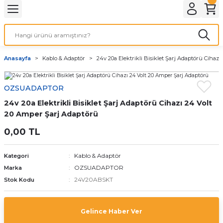
Geri Dön
LATMA
LED AMPÜL
Anasayfa
Kablo & Adaptör
24v 20a Elektrikli Bisiklet Şarj Adaptörü Cihaz
E27 DUY AMPÜLLER
OZSUADAPTOR
TORCH LED AMPÜLLER
24v 20a Elektrikli Bisiklet Şarj Adaptörü Cihazı 24 Volt
20 Amper Şarj Adaptörü
0,00 TL
Kablo & Adaptör
Kategori
OZSUADAPTOR
Marka
24V20ABSKT
Stok Kodu
Gelince Haber Ver