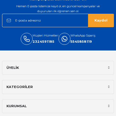
Hemen E-posta listemize kayıt ol, en güncel kampanyalar ve
duyuruları ilk öğrenen sen ol.
Kaydol
Müşteri Hizmetleri
WhatsApp Sipariş
2324591185
5545858119
ÜYELİK
KATEGORİLER
KURUMSAL