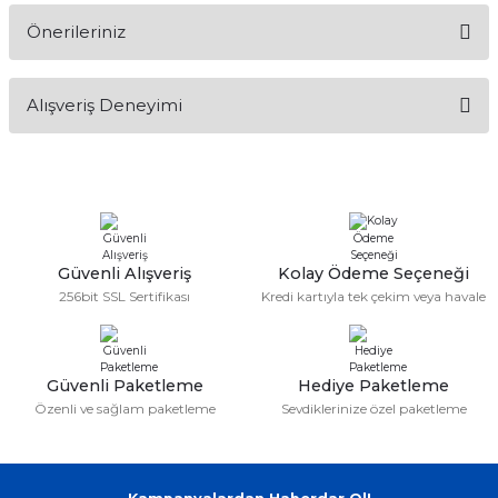
Önerileriniz
Soru Sor
Bu ürünün fiyat bilgisi, resim, ürün açıklamalarında ve diğer
Alışveriş Deneyimi
konularda yetersiz gördüğünüz noktaları öneri formunu
kullanarak tarafımıza iletebilirsiniz.
Görüş ve önerileriniz için teşekkür ederiz.
Sitemize ilk yorumu siz yapın!
Ürün resmi kalitesiz, bozuk veya görüntülenemiyor.
Ürün açıklamasında eksik bilgiler bulunuyor.
Deneyimini Paylaş
Ürün bilgilerinde hatalar bulunuyor.
Güvenli Alışveriş
Kolay Ödeme Seçeneği
256bit SSL Sertifikası
Kredi kartıyla tek çekim veya havale
Ürün fiyatı diğer sitelerden daha pahalı.
Bu ürüne benzer farklı alternatifler olmalı.
Güvenli Paketleme
Hediye Paketleme
Özenli ve sağlam paketleme
Sevdiklerinize özel paketleme
Gönder