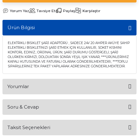
Yorum Yaz
Tavsiye Et
Paylaş
Karşılaştır
Ürün Bilgisi
ELEKTRİKLİ BİSİKLET ŞARJ ADAPTÖRÜ ; SADECE 24V 20 AMPER AKÜYE SAHİP
ELEKTRİKLİ BİSİKLETİNİZİ ŞARJ ETMEK İÇİN KULLANILIR.; SOKET KISMINI
KONTORL EDİNİZ.; ORİJİNAL ÜRÜN; ŞARJ DURUMU GÖSTERGELİ; ŞARJ
OLURKEN KIRMIZI, DOLDUKTAN SONRA YEŞİL IŞIK YANAR; ***ÜRÜNLERİMİZ
KAPALI KUTUSUNDA VE FATURALI OLARAK GÖNDERİLMEKTEDİR.; ***TOPLU
SİPARİŞLERİNİZ TEK PAKET YAPILARAK ADRESİNİZE GÖNDERİLMEKTEDİR.
Yorumlar
Soru & Cevap
Bu ürüne ilk yorumu siz yapın!
Taksit Seçenekleri
Yorum Yaz
Ürün hakkında henüz soru sorulmamış.