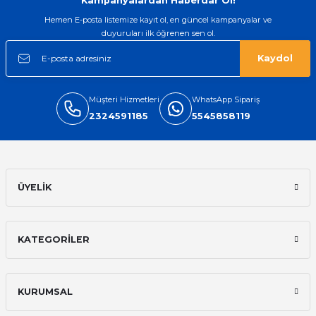
Kampanyalardan Haberdar Ol!
Hemen E-posta listemize kayıt ol, en güncel kampanyalar ve
duyuruları ilk öğrenen sen ol.
Kaydol
Müşteri Hizmetleri
WhatsApp Sipariş
2324591185
5545858119
ÜYELİK
KATEGORİLER
KURUMSAL