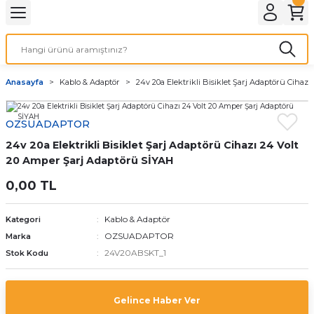
Geri Dön
LATMA
LED AMPÜL
Anasayfa
Kablo & Adaptör
24v 20a Elektrikli Bisiklet Şarj Adaptörü Cihaz
E27 DUY AMPÜLLER
OZSUADAPTOR
TORCH LED AMPÜLLER
24v 20a Elektrikli Bisiklet Şarj Adaptörü Cihazı 24 Volt
20 Amper Şarj Adaptörü SİYAH
0,00 TL
Kablo & Adaptör
Kategori
OZSUADAPTOR
Marka
24V20ABSKT_1
Stok Kodu
Gelince Haber Ver