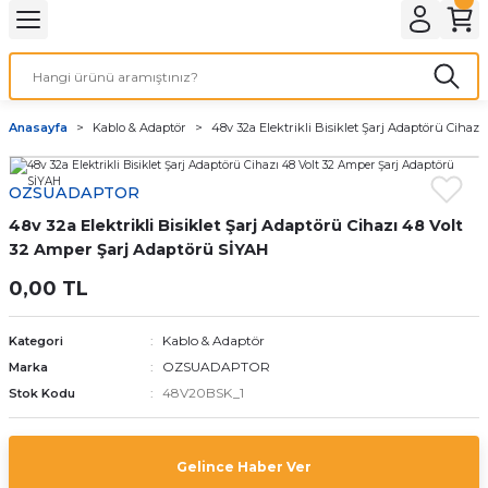
Geri Dön
LATMA
LED AMPÜL
Anasayfa
Kablo & Adaptör
48v 32a Elektrikli Bisiklet Şarj Adaptörü Cihaz
E27 DUY AMPÜLLER
OZSUADAPTOR
TORCH LED AMPÜLLER
48v 32a Elektrikli Bisiklet Şarj Adaptörü Cihazı 48 Volt
32 Amper Şarj Adaptörü SİYAH
0,00 TL
Kablo & Adaptör
Kategori
OZSUADAPTOR
Marka
48V20BSK_1
Stok Kodu
Gelince Haber Ver