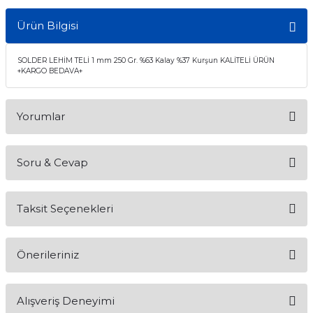
Ürün Bilgisi
SOLDER LEHİM TELİ 1 mm 250 Gr. %63 Kalay %37 Kurşun KALİTELİ ÜRÜN
+KARGO BEDAVA+
Yorumlar
Soru & Cevap
Bu ürüne ilk yorumu siz yapın!
Taksit Seçenekleri
Yorum Yaz
Ürün hakkında henüz soru sorulmamış.
Önerileriniz
Soru Sor
Bu ürünün fiyat bilgisi, resim, ürün açıklamalarında ve diğer
Alışveriş Deneyimi
konularda yetersiz gördüğünüz noktaları öneri formunu