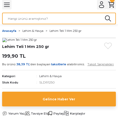
Geri Dön
LATMA
LED AMPÜL
Anasayfa
Lehim & Havya
Lehim Teli 1 Mm 250 gr
E27 DUY AMPÜLLER
Lehim Teli 1 Mm 250 gr
TORCH LED AMPÜLLER
199,90 TL
Taksit Seçenekleri
Bu ürünü
38,39 TL
’den başlayan
taksitlerle
alabilirsiniz.
Lehim & Havya
Kategori
SLDR1250
Stok Kodu
Gelince Haber Ver
Yorum Yaz
Tavsiye Et
Paylaş
Karşılaştır