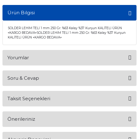
Ürün Bilgisi
SOLDER LEHİM TELİ 1 mm 250 Gr. %63 Kalay %37 Kurşun KALİTELİ ÜRÜN
+KARGO BEDAVA+SOLDER LEHİM TELİ 1 mm 250 Gr. %63 Kalay %37 Kurşun
KALİTELİ ÜRÜN +KARGO BEDAVA+
Yorumlar
Soru & Cevap
Bu ürüne ilk yorumu siz yapın!
Taksit Seçenekleri
Yorum Yaz
Ürün hakkında henüz soru sorulmamış.
Önerileriniz
Soru Sor
Bu ürünün fiyat bilgisi, resim, ürün açıklamalarında ve diğer