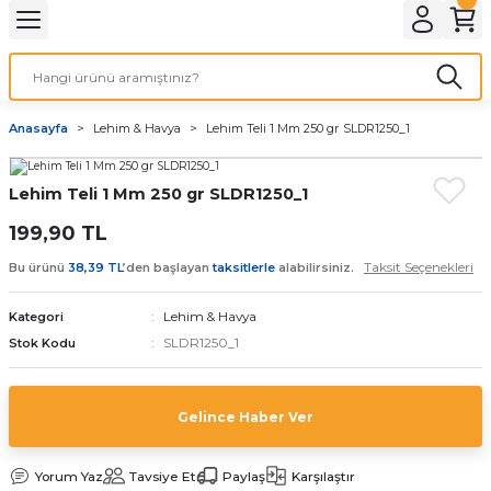
Geri Dön
LATMA
LED AMPÜL
Anasayfa
Lehim & Havya
Lehim Teli 1 Mm 250 gr SLDR1250_1
E27 DUY AMPÜLLER
Lehim Teli 1 Mm 250 gr SLDR1250_1
TORCH LED AMPÜLLER
199,90 TL
Taksit Seçenekleri
Bu ürünü
38,39 TL
’den başlayan
taksitlerle
alabilirsiniz.
Lehim & Havya
Kategori
SLDR1250_1
Stok Kodu
Gelince Haber Ver
Yorum Yaz
Tavsiye Et
Paylaş
Karşılaştır