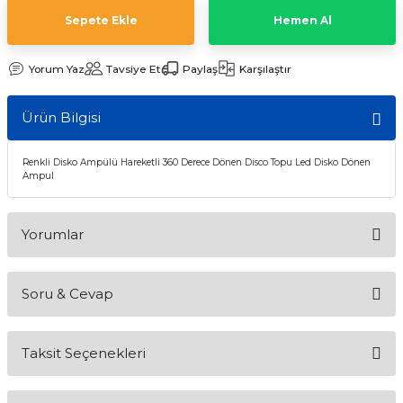
Sepete Ekle
Hemen Al
Yorum Yaz
Tavsiye Et
Paylaş
Karşılaştır
Ürün Bilgisi
Renkli Disko Ampülü Hareketli 360 Derece Dönen Disco Topu Led Disko Dönen
Ampul
Yorumlar
Soru & Cevap
Bu ürüne ilk yorumu siz yapın!
Taksit Seçenekleri
Yorum Yaz
Ürün hakkında henüz soru sorulmamış.