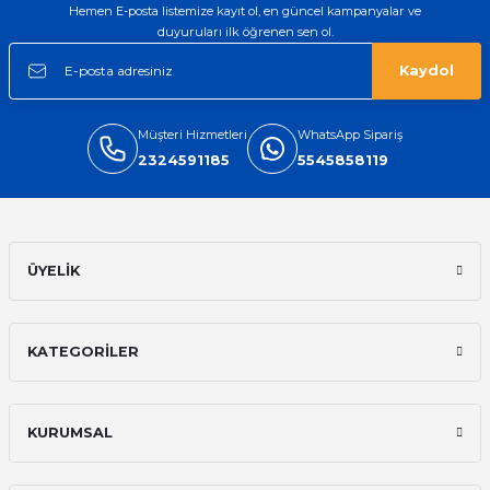
Hemen E-posta listemize kayıt ol, en güncel kampanyalar ve
duyuruları ilk öğrenen sen ol.
Kaydol
Müşteri Hizmetleri
WhatsApp Sipariş
2324591185
5545858119
ÜYELİK
KATEGORİLER
KURUMSAL