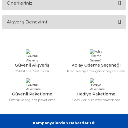
Önerileriniz
Soru Sor
Bu ürünün fiyat bilgisi, resim, ürün açıklamalarında ve diğer
Alışveriş Deneyimi
konularda yetersiz gördüğünüz noktaları öneri formunu
kullanarak tarafımıza iletebilirsiniz.
Görüş ve önerileriniz için teşekkür ederiz.
Sitemize ilk yorumu siz yapın!
Ürün resmi kalitesiz, bozuk veya görüntülenemiyor.
Ürün açıklamasında eksik bilgiler bulunuyor.
Deneyimini Paylaş
Ürün bilgilerinde hatalar bulunuyor.
Güvenli Alışveriş
Kolay Ödeme Seçeneği
256bit SSL Sertifikası
Kredi kartıyla tek çekim veya havale
Ürün fiyatı diğer sitelerden daha pahalı.
Bu ürüne benzer farklı alternatifler olmalı.
Güvenli Paketleme
Hediye Paketleme
Özenli ve sağlam paketleme
Sevdiklerinize özel paketleme
Gönder
Kampanyalardan Haberdar Ol!