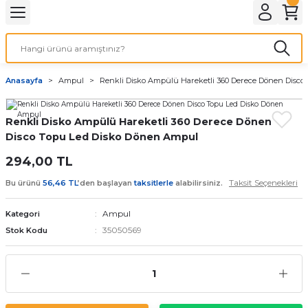
Geri Dön
LATMA
LED AMPÜL
Anasayfa
Ampul
Renkli Disko Ampülü Hareketli 360 Derece Dönen Disc
E27 DUY AMPÜLLER
Renkli Disko Ampülü Hareketli 360 Derece Dönen
TORCH LED AMPÜLLER
Disco Topu Led Disko Dönen Ampul
294,00 TL
Taksit Seçenekleri
Bu ürünü
56,46 TL
’den başlayan
taksitlerle
alabilirsiniz.
Ampul
Kategori
35050569
Stok Kodu