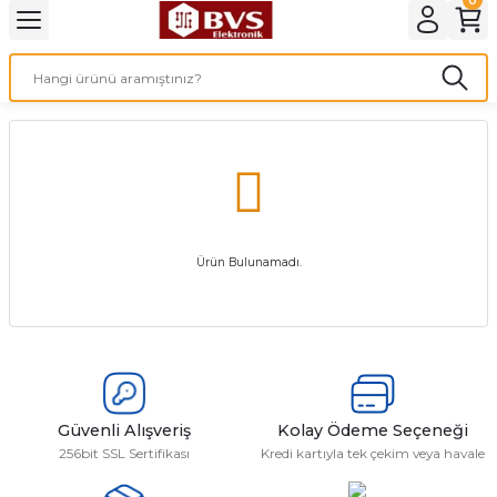
Geri Dön
LATMA
LED AMPÜL
E27 DUY AMPÜLLER
TORCH LED AMPÜLLER
Ürün Bulunamadı.
Güvenli Alışveriş
Kolay Ödeme Seçeneği
256bit SSL Sertifikası
Kredi kartıyla tek çekim veya havale