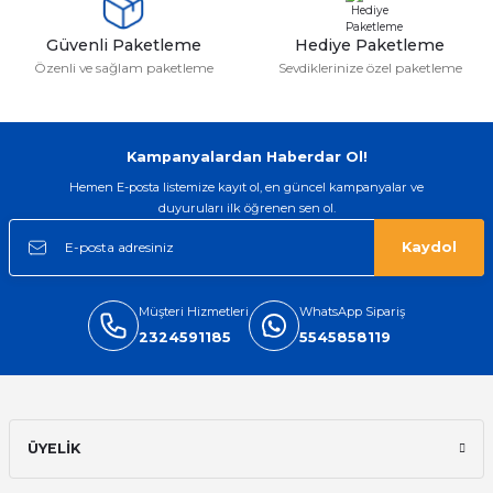
Güvenli Paketleme
Hediye Paketleme
Özenli ve sağlam paketleme
Sevdiklerinize özel paketleme
Kampanyalardan Haberdar Ol!
Hemen E-posta listemize kayıt ol, en güncel kampanyalar ve
duyuruları ilk öğrenen sen ol.
Kaydol
Müşteri Hizmetleri
WhatsApp Sipariş
2324591185
5545858119
ÜYELİK