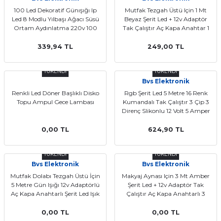
100 Led Dekoratif Günışığı Ip
Mutfak Tezgah Üstü Için 1 Mt
Led 8 Modlu Yılbaşı Ağacı Süsü
Beyaz Şerit Led + 12v Adaptör
Ortam Aydınlatma 220v 100
Tak Çalıştır Aç Kapa Anahtar 1
Led Gün Işığı
Metre
339,94 TL
249,00 TL
TÜKENDİ
TÜKENDİ
Bvs Elektronik
Renkli Led Döner Başlıklı Disko
Rgb Şerit Led 5 Metre 16 Renk
Topu Ampul Gece Lambası
Kumandalı Tak Çalıştır 3 Çip 3
Direnç Slikonlu 12 Volt 5 Amper
Adaptör
0,00 TL
624,90 TL
TÜKENDİ
TÜKENDİ
Bvs Elektronik
Bvs Elektronik
Mutfak Dolabı Tezgah Üstü İçin
Makyaj Aynası Için 3 Mt Amber
5 Metre Gün Işığı 12v Adaptörlü
Şerit Led + 12v Adaptör Tak
Aç Kapa Anahtarlı Şerit Led Işık
Çalıştır Aç Kapa Anahtarlı 3
Çip 3 Metre
0,00 TL
0,00 TL