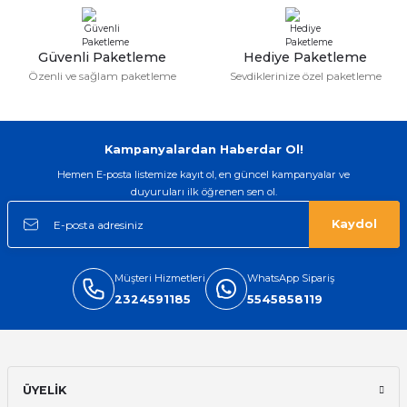
Güvenli Paketleme
Hediye Paketleme
Özenli ve sağlam paketleme
Sevdiklerinize özel paketleme
Kampanyalardan Haberdar Ol!
Hemen E-posta listemize kayıt ol, en güncel kampanyalar ve
duyuruları ilk öğrenen sen ol.
Kaydol
Müşteri Hizmetleri
WhatsApp Sipariş
2324591185
5545858119
ÜYELİK