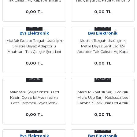
Tak Çalıştır Aç Kapa Anahtar 3
Tak Çalıştır Aç Kapa Anahtar 3
Çip 4 Metre
Çip 1 Metre
0,00 TL
0,00 TL
TÜKENDİ
TÜKENDİ
Bvs Elektronik
Bvs Elektronik
Mutfak Dolabı Tezgah Üstü İçin
Mutfak Tezgah Üstü Için 4
5 Metre Beyaz Adaptörlü
Metre Beyaz Şerit Led 12v
Anahtarlı Tak Çalıştır Şerit Led
Adaptör Tak Çalıştır Aç Kapa
Işık
Anahtarlı 4 Metre
0,00 TL
0,00 TL
TÜKENDİ
TÜKENDİ
Mıknatıslı Şarjlı Sensörlü Led
Martı Mıknatıslı Şarjlı Led Işık
Kabin Dolap Içi Aydınlatma
Micro Usb Şarjlı Kablosuz Led
Gece Lambası Beyaz Renk
Lamba 3 Farklı Işık Led Aplik
KML120
0,00 TL
0,00 TL
TÜKENDİ
TÜKENDİ
Bvs Elektronik
Bvs Elektronik