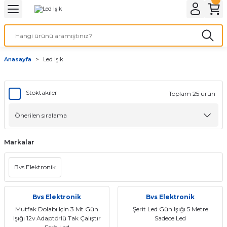
Geri Dön
LATMA
LED AMPÜL
Anasayfa
Led Işık
E27 DUY AMPÜLLER
TORCH LED AMPÜLLER
Stoktakiler
Toplam 25 ürün
Markalar
Bvs Elektronik
Bvs Elektronik
Bvs Elektronik
Mutfak Dolabı Için 3 Mt Gün
Şerit Led Gün Işığı 5 Metre
Işığı 12v Adaptörlü Tak Çalıştır
Sadece Led