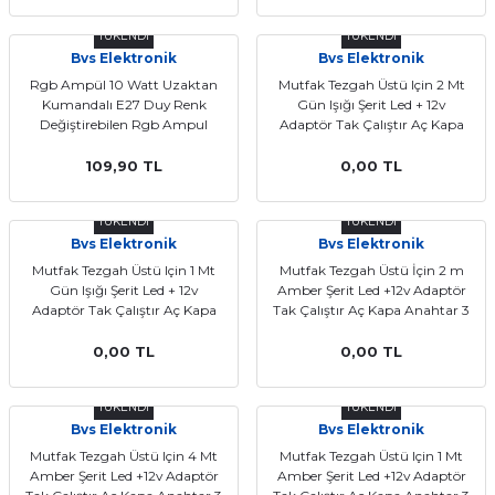
TÜKENDİ
TÜKENDİ
Bvs Elektronik
Bvs Elektronik
Rgb Ampül 10 Watt Uzaktan
Mutfak Tezgah Üstü Için 2 Mt
Kumandalı E27 Duy Renk
Gün Işığı Şerit Led + 12v
Değiştirebilen Rgb Ampul
Adaptör Tak Çalıştır Aç Kapa
Anahtar 2 Metre
109,90 TL
0,00 TL
TÜKENDİ
TÜKENDİ
Bvs Elektronik
Bvs Elektronik
Mutfak Tezgah Üstü Için 1 Mt
Mutfak Tezgah Üstü İçin 2 m
Gün Işığı Şerit Led + 12v
Amber Şerit Led +12v Adaptör
Adaptör Tak Çalıştır Aç Kapa
Tak Çalıştır Aç Kapa Anahtar 3
Anahtar 1 Metre
Çip 2 m
0,00 TL
0,00 TL
TÜKENDİ
TÜKENDİ
Bvs Elektronik
Bvs Elektronik
Mutfak Tezgah Üstü Için 4 Mt
Mutfak Tezgah Üstü Için 1 Mt
Amber Şerit Led +12v Adaptör
Amber Şerit Led +12v Adaptör