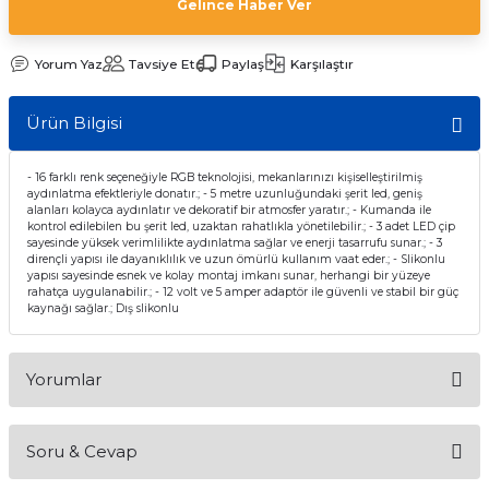
Gelince Haber Ver
Yorum Yaz
Tavsiye Et
Paylaş
Karşılaştır
Ürün Bilgisi
- 16 farklı renk seçeneğiyle RGB teknolojisi, mekanlarınızı kişiselleştirilmiş
aydınlatma efektleriyle donatır.; - 5 metre uzunluğundaki şerit led, geniş
alanları kolayca aydınlatır ve dekoratif bir atmosfer yaratır.; - Kumanda ile
kontrol edilebilen bu şerit led, uzaktan rahatlıkla yönetilebilir.; - 3 adet LED çip
sayesinde yüksek verimlilikte aydınlatma sağlar ve enerji tasarrufu sunar.; - 3
dirençli yapısı ile dayanıklılık ve uzun ömürlü kullanım vaat eder.; - Slikonlu
yapısı sayesinde esnek ve kolay montaj imkanı sunar, herhangi bir yüzeye
rahatça uygulanabilir.; - 12 volt ve 5 amper adaptör ile güvenli ve stabil bir güç
kaynağı sağlar.; Dış slikonlu
Yorumlar
Soru & Cevap
Bu ürüne ilk yorumu siz yapın!