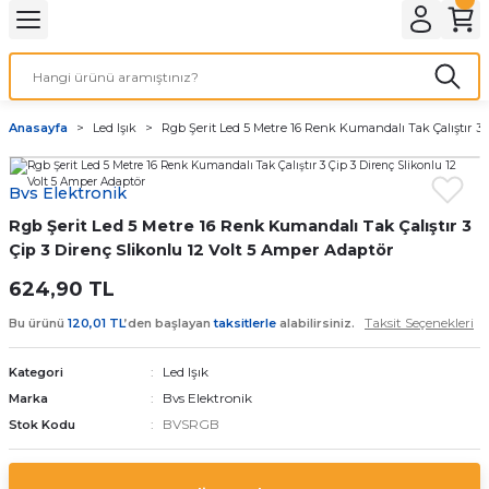
Geri Dön
LATMA
LED AMPÜL
Anasayfa
Led Işık
Rgb Şerit Led 5 Metre 16 Renk Kumandalı Tak Çalıştır 3 
E27 DUY AMPÜLLER
Bvs Elektronik
TORCH LED AMPÜLLER
Rgb Şerit Led 5 Metre 16 Renk Kumandalı Tak Çalıştır 3
Çip 3 Direnç Slikonlu 12 Volt 5 Amper Adaptör
624,90 TL
Taksit Seçenekleri
Bu ürünü
120,01 TL
’den başlayan
taksitlerle
alabilirsiniz.
Led Işık
Kategori
Bvs Elektronik
Marka
BVSRGB
Stok Kodu