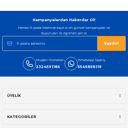
Gönder
Kampanyalardan Haberdar Ol!
Hemen E-posta listemize kayıt ol, en güncel kampanyalar ve
duyuruları ilk öğrenen sen ol.
Kaydol
Müşteri Hizmetleri
WhatsApp Sipariş
2324591185
5545858119
ÜYELİK
KATEGORİLER