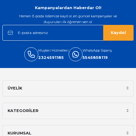
Gönder
Kampanyalardan Haberdar Ol!
Hemen E-posta listemize kayıt ol, en güncel kampanyalar ve
duyuruları ilk öğrenen sen ol.
Kaydol
Müşteri Hizmetleri
WhatsApp Sipariş
2324591185
5545858119
ÜYELİK
KATEGORİLER
KURUMSAL