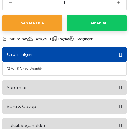
Sepete Ekle
Hemen Al
Yorum Yaz
Tavsiye Et
Paylaş
Karşılaştır
Ürün Bilgisi
12 Volt 5 Amper Adaptör
Yorumlar
Soru & Cevap
Bu ürüne ilk yorumu siz yapın!
Taksit Seçenekleri
Yorum Yaz