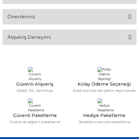
Ürün hakkında henüz soru sorulmamış.
Önerileriniz
Soru Sor
Bu ürünün fiyat bilgisi, resim, ürün açıklamalarında ve diğer
Alışveriş Deneyimi
konularda yetersiz gördüğünüz noktaları öneri formunu
kullanarak tarafımıza iletebilirsiniz.
Görüş ve önerileriniz için teşekkür ederiz.
Sitemize ilk yorumu siz yapın!
Ürün resmi kalitesiz, bozuk veya görüntülenemiyor.
Ürün açıklamasında eksik bilgiler bulunuyor.
Deneyimini Paylaş
Ürün bilgilerinde hatalar bulunuyor.
Güvenli Alışveriş
Kolay Ödeme Seçeneği
256bit SSL Sertifikası
Kredi kartıyla tek çekim veya havale
Ürün fiyatı diğer sitelerden daha pahalı.
Bu ürüne benzer farklı alternatifler olmalı.
Güvenli Paketleme
Hediye Paketleme
Özenli ve sağlam paketleme
Sevdiklerinize özel paketleme