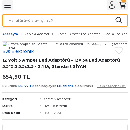
Geri Dön
LATMA
LED AMPÜL
Anasayfa
Kablo & Adaptör
12 Volt 5 Amper Led Adaptörü - 12v 5a Led Adaptö
E27 DUY AMPÜLLER
Bvs Elektronik
TORCH LED AMPÜLLER
12 Volt 5 Amper Led Adaptörü - 12v 5a Led Adaptörü
5.5*2.5 5,5x2,5 - 2,1 Uç Standart SİYAH
654,90 TL
Taksit Seçenekleri
Bu ürünü
125,77 TL
’den başlayan
taksitlerle
alabilirsiniz.
Kablo & Adaptör
Kategori
Bvs Elektronik
Marka
BVS12V5AL_1
Stok Kodu