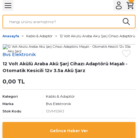
Geri Dön
LATMA
LED AMPÜL
Anasayfa
Kablo & Adaptör
12 Volt Akülü Araba Akü Şarj Cihazı Adaptörü Ma
E27 DUY AMPÜLLER
Bvs Elektronik
TORCH LED AMPÜLLER
12 Volt Akülü Araba Akü Şarj Cihazı Adaptörü Maşalı -
Otomatik Kesicili 12v 3.5a Akü Şarz
0,00 TL
Kablo & Adaptör
Kategori
Bvs Elektronik
Marka
12VMSSRJ
Stok Kodu
Gelince Haber Ver