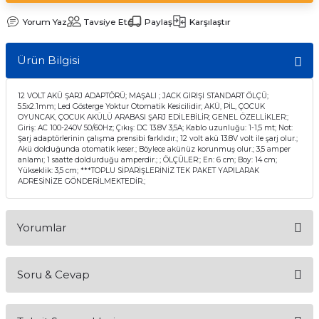
Yorum Yaz
Tavsiye Et
Paylaş
Karşılaştır
Ürün Bilgisi
12 VOLT AKÜ ŞARJ ADAPTÖRÜ; MAŞALI ; JACK GİRİŞİ STANDART ÖLÇÜ;
5.5x2.1mm; Led Gösterge Yoktur Otomatik Kesicilidir; AKÜ, PİL, ÇOCUK
OYUNCAK, ÇOCUK AKÜLÜ ARABASI ŞARJ EDİLEBİLİR; GENEL ÖZELLİKLER:;
Giriş: AC 100-240V 50/60Hz; Çıkış: DC 13.8V 3,5A; Kablo uzunluğu: 1-1,5 mt; Not:
Şarj adaptörlerinin çalışma prensibi farklıdır.; 12 volt akü 13.8V volt ile şarj olur.;
Akü dolduğunda otomatik keser.; Böylece akünüz korunmuş olur.; 3,5 amper
anlamı; 1 saatte doldurduğu amperdir.; ; ÖLÇÜLER:; En: 6 cm; Boy: 14 cm;
Yükseklik: 3,5 cm; ***TOPLU SİPARİŞLERİNİZ TEK PAKET YAPILARAK
ADRESİNİZE GÖNDERİLMEKTEDİR.;
Yorumlar
Soru & Cevap
Bu ürüne ilk yorumu siz yapın!