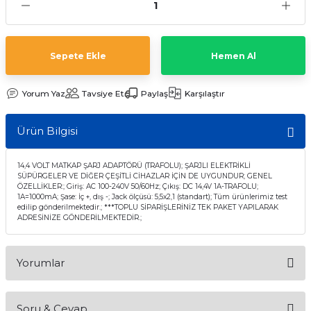
Sepete Ekle
Hemen Al
Yorum Yaz
Tavsiye Et
Paylaş
Karşılaştır
Ürün Bilgisi
14,4 VOLT MATKAP ŞARJ ADAPTÖRÜ (TRAFOLU); ŞARJLI ELEKTRİKLİ
SÜPÜRGELER VE DİĞER ÇEŞİTLİ CİHAZLAR İÇİN DE UYGUNDUR; GENEL
ÖZELLİKLER:; Giriş: AC 100-240V 50/60Hz; Çıkış: DC 14,4V 1A-TRAFOLU;
1A=1000mA; Şase: İç +, dış -; Jack ölçüsü: 5,5x2,1 (standart); Tüm ürünlerimiz test
edilip gönderilmektedir.; ***TOPLU SİPARİŞLERİNİZ TEK PAKET YAPILARAK
ADRESİNİZE GÖNDERİLMEKTEDİR.;
Yorumlar
Soru & Cevap