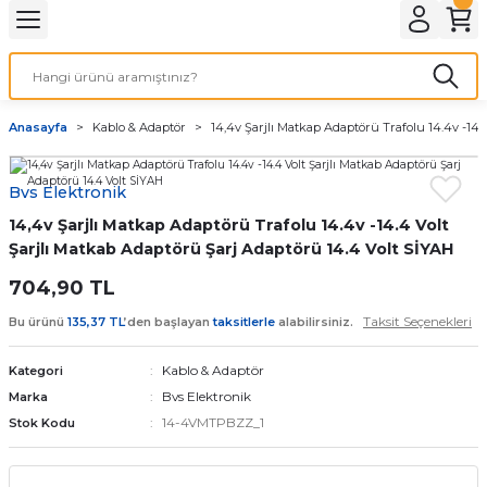
Geri Dön
LATMA
LED AMPÜL
Anasayfa
Kablo & Adaptör
14,4v Şarjlı Matkap Adaptörü Trafolu 14.4v -14.
E27 DUY AMPÜLLER
Bvs Elektronik
TORCH LED AMPÜLLER
14,4v Şarjlı Matkap Adaptörü Trafolu 14.4v -14.4 Volt
Şarjlı Matkab Adaptörü Şarj Adaptörü 14.4 Volt SİYAH
704,90 TL
Taksit Seçenekleri
Bu ürünü
135,37 TL
’den başlayan
taksitlerle
alabilirsiniz.
Kablo & Adaptör
Kategori
Bvs Elektronik
Marka
14-4VMTPBZZ_1
Stok Kodu