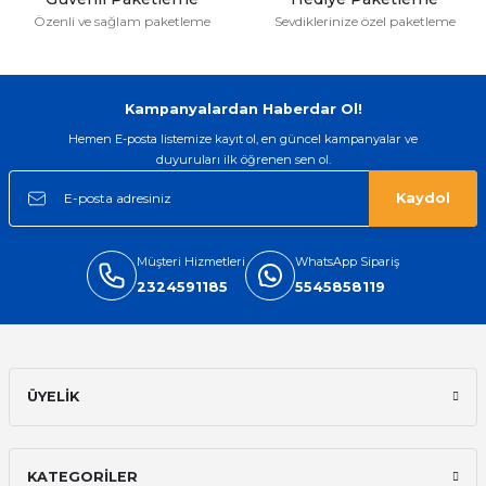
Özenli ve sağlam paketleme
Sevdiklerinize özel paketleme
Gönder
Kampanyalardan Haberdar Ol!
Hemen E-posta listemize kayıt ol, en güncel kampanyalar ve
duyuruları ilk öğrenen sen ol.
Kaydol
Müşteri Hizmetleri
WhatsApp Sipariş
2324591185
5545858119
ÜYELİK
KATEGORİLER