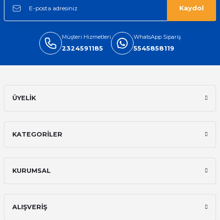
Kaydol
Müşteri Hizmetleri
WhatsApp Sipariş
2324591185
5545858119
ÜYELİK
KATEGORİLER
KURUMSAL
ALIŞVERİŞ