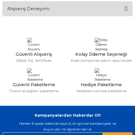
Bu ürünün fiyat bilgisi, resim, ürün açıklamalarında ve diğer
Alışveriş Deneyimi
konularda yetersiz gördüğünüz noktaları öneri formunu
kullanarak tarafımıza iletebilirsiniz.
Görüş ve önerileriniz için teşekkür ederiz.
Sitemize ilk yorumu siz yapın!
Ürün resmi kalitesiz, bozuk veya görüntülenemiyor.
Ürün açıklamasında eksik bilgiler bulunuyor.
Deneyimini Paylaş
Ürün bilgilerinde hatalar bulunuyor.
Güvenli Alışveriş
Kolay Ödeme Seçeneği
256bit SSL Sertifikası
Kredi kartıyla tek çekim veya havale
Ürün fiyatı diğer sitelerden daha pahalı.
Bu ürüne benzer farklı alternatifler olmalı.
Güvenli Paketleme
Hediye Paketleme
Özenli ve sağlam paketleme
Sevdiklerinize özel paketleme
Gönder
Kampanyalardan Haberdar Ol!
Hemen E-posta listemize kayıt ol, en güncel kampanyalar ve
duyuruları ilk öğrenen sen ol.