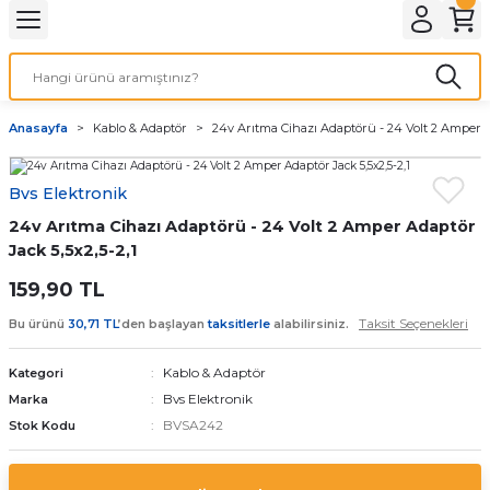
Geri Dön
LATMA
LED AMPÜL
Anasayfa
Kablo & Adaptör
24v Arıtma Cihazı Adaptörü - 24 Volt 2 Amper Ad
E27 DUY AMPÜLLER
Bvs Elektronik
TORCH LED AMPÜLLER
24v Arıtma Cihazı Adaptörü - 24 Volt 2 Amper Adaptör
Jack 5,5x2,5-2,1
159,90 TL
Taksit Seçenekleri
Bu ürünü
30,71 TL
’den başlayan
taksitlerle
alabilirsiniz.
Kablo & Adaptör
Kategori
Bvs Elektronik
Marka
BVSA242
Stok Kodu