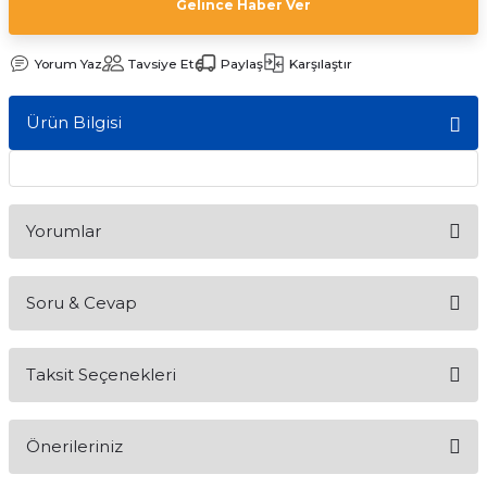
Gelince Haber Ver
Yorum Yaz
Tavsiye Et
Paylaş
Karşılaştır
Ürün Bilgisi
Yorumlar
Soru & Cevap
Bu ürüne ilk yorumu siz yapın!
Taksit Seçenekleri
Yorum Yaz
Ürün hakkında henüz soru sorulmamış.
Önerileriniz
Soru Sor