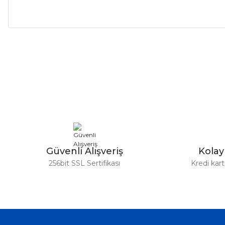
Bu ürünün fiyat bilgisi, resim, ürün açıklamalarında ve diğer ko
Görüş ve önerileriniz için teşekkür ederiz.
Ürün resmi kalitesiz, bozuk veya görüntülenemiyor.
Ürün açıklamasında eksik bilgiler bulunuyor.
Ürün bilgilerinde hatalar bulunuyor.
Ürün fiyatı diğer sitelerden daha pahalı.
Bu ürüne benzer farklı alternatifler olmalı.
Güvenli Alışveriş
Kola
256bit SSL Sertifikası
Kredi kar