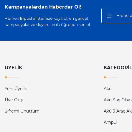
Kampanyalardan Haberdar Ol!
Hemen E-posta listemize kayıt ol, en güncel
kampanyalar ve duyuruları ilk öğrenen sen ol.
ÜYELİK
KATEGORİ
Yeni Üyelik
Akü
Üye Girişi
Akü Şarj Cihaz
Şifremi Unuttum
Akülü Araç Ak
Ampul