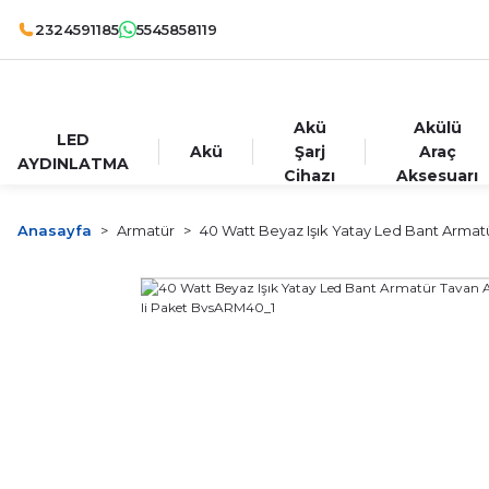
2324591185
5545858119
Akü
Akülü
LED
Akü
Şarj
Araç
AYDINLATMA
Cihazı
Aksesuarı
Anasayfa
Armatür
40 Watt Beyaz Işık Yatay Led Bant Armat