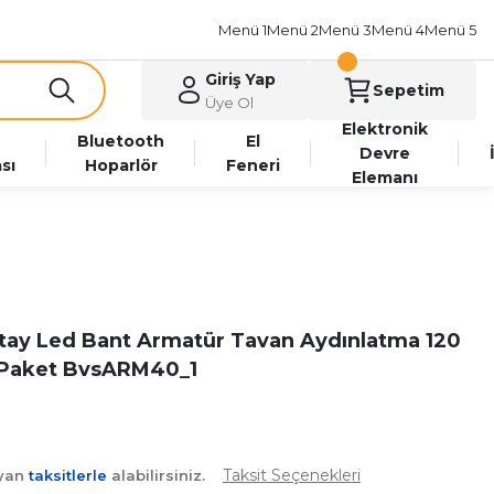
Menü 1
Menü 2
Menü 3
Menü 4
Menü 5
Giriş Yap
Sepetim
Üye Ol
Elektronik
Bluetooth
El
Devre
sı
Hoparlör
Feneri
Elemanı
atay Led Bant Armatür Tavan Aydınlatma 120
i Paket BvsARM40_1
Taksit Seçenekleri
ayan
taksitlerle
alabilirsiniz.