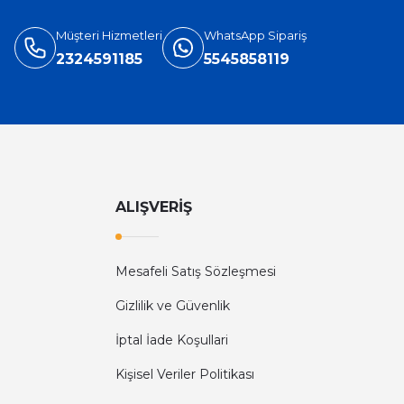
Müşteri Hizmetleri
WhatsApp Sipariş
2324591185
5545858119
ALIŞVERİŞ
Mesafeli Satış Sözleşmesi
Gizlilik ve Güvenlik
İptal İade Koşullari
Kişisel Veriler Politikası