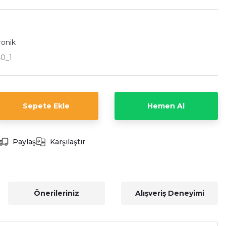
ronik
0_1
Sepete Ekle
Hemen Al
Paylaş
Karşılaştır
Önerileriniz
Alışveriş Deneyimi