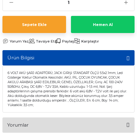
Sepete Ekle
Hemen Al
Yorum Yaz
Tavsiye Et
Paylaş
Karşılaştır
Ürün Bilgisi
6 VOLT AKÜ ŞARJ ADAPTÖRÜ; JACK GİRİŞİ STANDART ÖLÇÜ 5.5x2.1mm; Led
Gösterge Yoktur Otomatik Kesicilidir; AKÜ, PİL, ÇOCUK OYUNCAK, ÇOCUK
AKÜLÜ ARABASI ŞARJ EDİLEBİLİR; GENEL ÖZELLİKLER:; Giriş: AC 100-240V
50/60Hz; Çıkış: DC 6,8V - 7,2V 3,5A; Kablo uzunluğu: 1-1,5 mt; Not: Şarj
adaptörlerinin çalışma prensibi farklıdır. 6 volt akü 6,8V - 7,2V volt ile şarj olur.
Akü dolduğunda otomatik keser. Böylece akünüz korunmuş olur. 3,5 amper
anlamı; 1 saatte doldurduğu amperdir. ; ÖLÇÜLER:; En: 6 cm; Boy: 14 cm;
Yükseklik: 3,5 cm;
Yorumlar