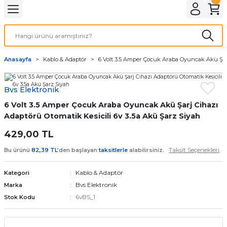
Geri Dön
LATMA
LED AMPÜL
Anasayfa
Kablo & Adaptör
6 Volt 3.5 Amper Çocuk Araba Oyuncak Akü Şarj
E27 DUY AMPÜLLER
Bvs Elektronik
TORCH LED AMPÜLLER
6 Volt 3.5 Amper Çocuk Araba Oyuncak Akü Şarj Cihazı
Adaptörü Otomatik Kesicili 6v 3.5a Akü Şarz Siyah
429,00 TL
Taksit Seçenekleri
Bu ürünü
82,39 TL
’den başlayan
taksitlerle
alabilirsiniz.
Kablo & Adaptör
Kategori
Bvs Elektronik
Marka
6vBS_1
Stok Kodu