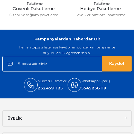
Güvenli Paketleme
Hediye Paketleme
Özenli ve sağlam paketleme
Sevdiklerinize özel paketleme
Gönder
Kampanyalardan Haberdar Ol!
Hemen E-posta listemize kayıt ol, en güncel kampanyalar ve
duyuruları ilk öğrenen sen ol.
Kaydol
Müşteri Hizmetleri
WhatsApp Sipariş
2324591185
5545858119
ÜYELİK