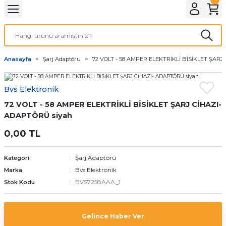
Geri Dön
LATMA
LED AMPÜL
Anasayfa
Şarj Adaptörü
72 VOLT - 58 AMPER ELEKTRİKLİ BİSİKLET ŞARJ
E27 DUY AMPÜLLER
Bvs Elektronik
TORCH LED AMPÜLLER
72 VOLT - 58 AMPER ELEKTRİKLİ BİSİKLET ŞARJ CİHAZI-
ADAPTÖRÜ siyah
0,00 TL
Şarj Adaptörü
Kategori
Bvs Elektronik
Marka
BVS7258AAA_1
Stok Kodu
Gelince Haber Ver