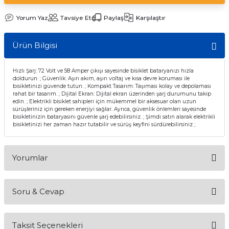
Yorum Yaz
Tavsiye Et
Paylaş
Karşılaştır
Ürün Bilgisi
Hızlı Şarj: 72 Volt ve 58 Amper çıkışı sayesinde bisiklet bataryanızı hızla
doldurun. ; Güvenlik: Aşırı akım, aşırı voltaj ve kısa devre koruması ile
bisikletinizi güvende tutun. ; Kompakt Tasarım: Taşıması kolay ve depolaması
rahat bir tasarım. ; Dijital Ekran: Dijital ekran üzerinden şarj durumunu takip
edin. ; Elektrikli bisiklet sahipleri için mükemmel bir aksesuar olan uzun
sürüşleriniz için gereken enerjiyi sağlar. Ayrıca, güvenlik önlemleri sayesinde
bisikletinizin bataryasını güvenle şarj edebilirsiniz. ; Şimdi satın alarak elektrikli
bisikletinizi her zaman hazır tutabilir ve sürüş keyfini sürdürebilirsiniz ;
Yorumlar
Soru & Cevap
Bu ürüne ilk yorumu siz yapın!
Taksit Seçenekleri