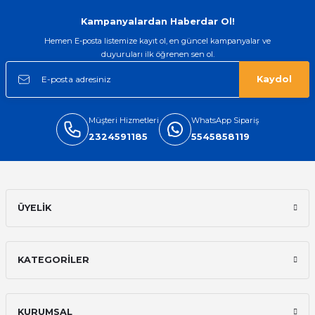
Gönder
Kampanyalardan Haberdar Ol!
Hemen E-posta listemize kayıt ol, en güncel kampanyalar ve
duyuruları ilk öğrenen sen ol.
Kaydol
Müşteri Hizmetleri
WhatsApp Sipariş
2324591185
5545858119
ÜYELİK
KATEGORİLER
KURUMSAL