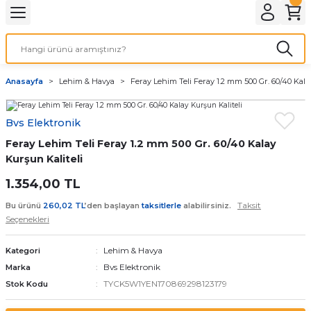
Geri Dön
LATMA
LED AMPÜL
Anasayfa
Lehim & Havya
Feray Lehim Teli Feray 1.2 mm 500 Gr. 60/40 Kala
E27 DUY AMPÜLLER
Bvs Elektronik
TORCH LED AMPÜLLER
Feray Lehim Teli Feray 1.2 mm 500 Gr. 60/40 Kalay
Kurşun Kaliteli
1.354,00 TL
Taksit
Bu ürünü
260,02 TL
’den başlayan
taksitlerle
alabilirsiniz.
Seçenekleri
Lehim & Havya
Kategori
Bvs Elektronik
Marka
TYCK5W1YEN170869298123179
Stok Kodu