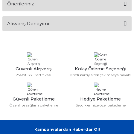
Önerileriniz
Soru Sor
Bu ürünün fiyat bilgisi, resim, ürün açıklamalarında ve diğer
Alışveriş Deneyimi
konularda yetersiz gördüğünüz noktaları öneri formunu
kullanarak tarafımıza iletebilirsiniz.
Görüş ve önerileriniz için teşekkür ederiz.
Sitemize ilk yorumu siz yapın!
Ürün resmi kalitesiz, bozuk veya görüntülenemiyor.
Ürün açıklamasında eksik bilgiler bulunuyor.
Deneyimini Paylaş
Ürün bilgilerinde hatalar bulunuyor.
Güvenli Alışveriş
Kolay Ödeme Seçeneği
256bit SSL Sertifikası
Kredi kartıyla tek çekim veya havale
Ürün fiyatı diğer sitelerden daha pahalı.
Bu ürüne benzer farklı alternatifler olmalı.
Güvenli Paketleme
Hediye Paketleme
Özenli ve sağlam paketleme
Sevdiklerinize özel paketleme
Gönder
Kampanyalardan Haberdar Ol!