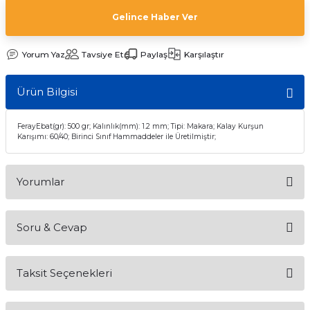
Gelince Haber Ver
Yorum Yaz
Tavsiye Et
Paylaş
Karşılaştır
Ürün Bilgisi
FerayEbat(gr): 500 gr; Kalınlık(mm): 1.2 mm; Tipi: Makara; Kalay Kurşun
Karışımı: 60/40; Birinci Sınıf Hammaddeler ile Üretilmiştir;
Yorumlar
Soru & Cevap
Bu ürüne ilk yorumu siz yapın!
Taksit Seçenekleri
Yorum Yaz
Ürün hakkında henüz soru sorulmamış.