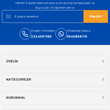
Hemen E-posta listemize kayıt ol, en güncel kampanyalar ve
duyuruları ilk öğrenen sen ol.
Kaydol
Müşteri Hizmetleri
WhatsApp Sipariş
2324591185
5545858119
ÜYELİK
KATEGORİLER
KURUMSAL