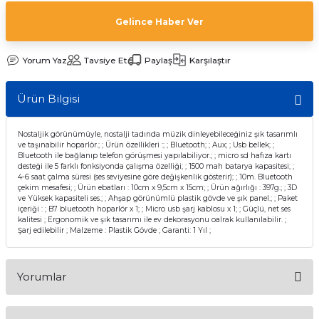
Gelince Haber Ver
Yorum Yaz
Tavsiye Et
Paylaş
Karşılaştır
Ürün Bilgisi
Nostaljik görünümüyle, nostalji tadında müzik dinleyebileceğiniz şık tasarımlı
ve taşınabilir hoparlör.; ; Ürün özellikleri :; ; Bluetooth; ; Aux; ; Usb bellek; ;
Bluetooth ile bağlanıp telefon görüşmesi yapılabiliyor.; ; micro sd hafıza kartı
desteği ile 5 farklı fonksiyonda çalışma özelliği; ; 1500 mah batarya kapasitesi; ;
4-6 saat çalma süresi (ses seviyesine göre değişkenlik gösterir); ; 10m. Bluetooth
çekim mesafesi; ; Ürün ebatları : 10cm x 9,5cm x 15cm; ; Ürün ağırlığı : 397g.; ; 3D
ve Yüksek kapasiteli ses.; ; Ahşap görünümlü plastik gövde ve şık panel.; ; Paket
içeriği : ; B7 bluetooth hoparlör x 1; ; Micro usb şarj kablosu x 1; ; Güçlü, net ses
kalitesi ; Ergonomik ve şık tasarımı ile ev dekorasyonu oalrak kullanılabilir. ;
Şarj edilebilir ; Malzeme : Plastik Gövde ; Garanti: 1 Yıl ;
Yorumlar