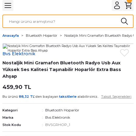
Geri Dön
LATMA
LED AMPÜL
Anasayfa
Bluetooth Hoparlör
Nostaljik Mini Gramafon Bluetooth Radyo Us
E27 DUY AMPÜLLER
Bvs Elektronik
TORCH LED AMPÜLLER
Nostaljik Mini Gramafon Bluetooth Radyo Usb Aux
Yüksek Ses Kalitesi Taşınabilir Hoparlör Extra Bass
Ahşap
459,90 TL
Taksit Seçenekleri
Bu ürünü
88,32 TL
’den başlayan
taksitlerle
alabilirsiniz.
Bluetooth Hoparlör
Kategori
Bvs Elektronik
Marka
BVSGRHOP_1
Stok Kodu