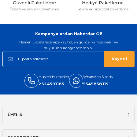
Güvenli Paketleme
Hediye Paketleme
Özenli ve sağlam paketleme
Sevdiklerinize özel paketleme
Gönder
Kampanyalardan Haberdar Ol!
Hemen E-posta listemize kayıt ol, en güncel kampanyalar ve
duyuruları ilk öğrenen sen ol.
Kaydol
Müşteri Hizmetleri
WhatsApp Sipariş
2324591185
5545858119
ÜYELİK