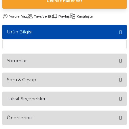
Gelince Haber Ver
Yorum Yaz
Tavsiye Et
Paylaş
Karşılaştır
Ürün Bilgisi
Yorumlar
Soru & Cevap
Bu ürüne ilk yorumu siz yapın!
Taksit Seçenekleri
Yorum Yaz
Ürün hakkında henüz soru sorulmamış.
Önerileriniz
Soru Sor