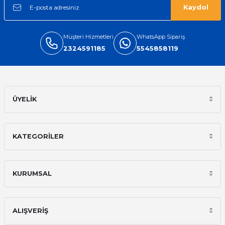
Kaydol
Müşteri Hizmetleri
WhatsApp Sipariş
2324591185
5545858119
ÜYELİK
KATEGORİLER
KURUMSAL
ALIŞVERİŞ