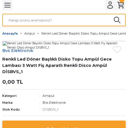
Geri Dön
LATMA
LED AMPÜL
Anasayfa
Ampul
Renkli Led Döner Başlıklı Disko Topu Ampül Gece Lambas
E27 DUY AMPÜLLER
Bvs Elektronik
TORCH LED AMPÜLLER
Renkli Led Döner Başlıklı Disko Topu Ampül Gece
Lambası 3 Watt Fiş Aparatlı Renkli Disco Ampül
DİSBVS_1
0,00 TL
Ampul
Kategori
Bvs Elektronik
Marka
DİSBVS_1
Stok Kodu