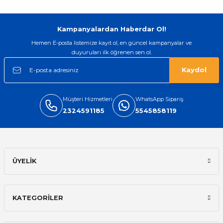
Gönder
Kampanyalardan Haberdar Ol!
Hemen E-posta listemize kayıt ol, en güncel kampanyalar ve
duyuruları ilk öğrenen sen ol.
Kaydol
Müşteri Hizmetleri
WhatsApp Sipariş
2324591185
5545858119
ÜYELİK
KATEGORİLER