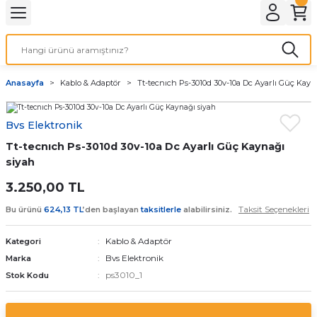
Geri Dön
LATMA
LED AMPÜL
Anasayfa
Kablo & Adaptör
Tt-tecnıch Ps-3010d 30v-10a Dc Ayarlı Güç Kayn
E27 DUY AMPÜLLER
Bvs Elektronik
TORCH LED AMPÜLLER
Tt-tecnıch Ps-3010d 30v-10a Dc Ayarlı Güç Kaynağı
siyah
3.250,00 TL
Taksit Seçenekleri
Bu ürünü
624,13 TL
’den başlayan
taksitlerle
alabilirsiniz.
Kablo & Adaptör
Kategori
Bvs Elektronik
Marka
ps3010_1
Stok Kodu