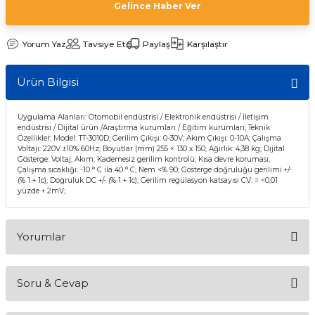
Gelince Haber Ver
Yorum Yaz
Tavsiye Et
Paylaş
Karşılaştır
Ürün Bilgisi
Uygulama Alanları: Otomobil endüstrisi / Elektronik endüstrisi / İletişim
endüstrisi / Dijital ürün /Araştırma kurumları / Eğitim kurumları; Teknik
Özellikler; Model: TT-3010D; Gerilim Çıkışı: 0-30V; Akım Çıkışı: 0-10A; Çalışma
Voltajı: 220V ±10% 60Hz; Boyutlar (mm) 255 × 130 x 150; Ağırlık: 4,38 kg; Dijital
Gösterge: Voltaj, Akım; Kademesiz gerilim kontrolü; Kısa devre koruması;
Çalışma sıcaklığı: -10 ° C ila 40 ° C; Nem <% 90; Gösterge doğruluğu gerilimi +/-
(% 1 + 1c); Doğruluk DC +/- (% 1 + 1c); Gerilim regülasyon katsayısı CV: = <0,01
yüzde + 2mV;
Yorumlar
Soru & Cevap
Bu ürüne ilk yorumu siz yapın!