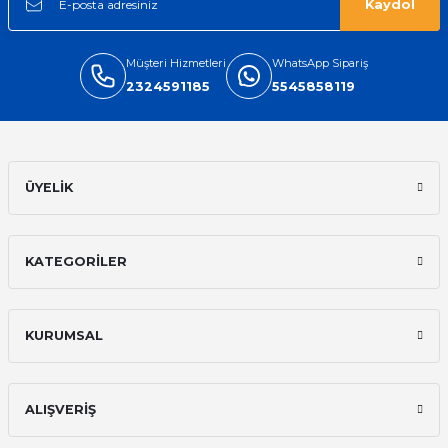
Kaydol
Müşteri Hizmetleri
WhatsApp Sipariş
2324591185
5545858119
ÜYELİK
KATEGORİLER
KURUMSAL
ALIŞVERİŞ