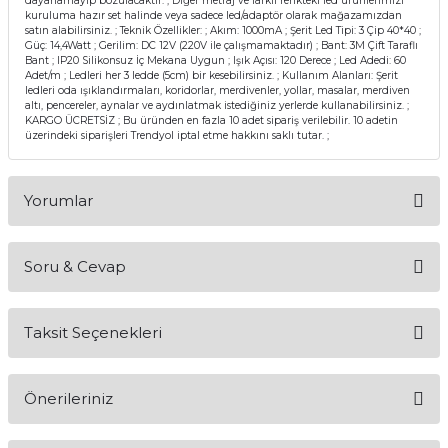
dayanamayıp bozulacaktır. ; Diğer metraj ve farklı renkteki led ürünlerimizi
kuruluma hazır set halinde veya sadece led/adaptör olarak mağazamızdan
satın alabilirsiniz. ; Teknik Özellikler: ; Akım: 1000mA ; Şerit Led Tipi: 3 Çip 40*40 ;
Güç: 14,4Watt ; Gerilim: DC 12V (220V ile çalışmamaktadır) ; Bant: 3M Çift Taraflı
Bant ; IP20 Silikonsuz İç Mekana Uygun ; Işık Açısı: 120 Derece ; Led Adedi: 60
Adet/m ; Ledleri her 3 ledde (5cm) bir kesebilirsiniz. ; Kullanım Alanları: Şerit
ledleri oda ışıklandırmaları, koridorlar, merdivenler, yollar, masalar, merdiven
altı, pencereler, aynalar ve aydınlatmak istediğiniz yerlerde kullanabilirsiniz. ;
KARGO ÜCRETSİZ ; Bu üründen en fazla 10 adet sipariş verilebilir. 10 adetin
üzerindeki siparişleri Trendyol iptal etme hakkını saklı tutar. ;
Yorumlar
Soru & Cevap
Bu ürüne ilk yorumu siz yapın!
Taksit Seçenekleri
Yorum Yaz
Ürün hakkında henüz soru sorulmamış.
Önerileriniz
Soru Sor