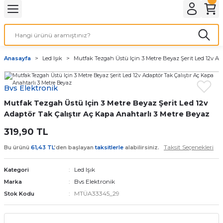
Geri Dön
LATMA
LED AMPÜL
Anasayfa
Led Işık
Mutfak Tezgah Üstü Için 3 Metre Beyaz Şerit Led 12v Ad
E27 DUY AMPÜLLER
Bvs Elektronik
TORCH LED AMPÜLLER
Mutfak Tezgah Üstü Için 3 Metre Beyaz Şerit Led 12v
Adaptör Tak Çalıştır Aç Kapa Anahtarlı 3 Metre Beyaz
319,90 TL
Taksit Seçenekleri
Bu ürünü
61,43 TL
’den başlayan
taksitlerle
alabilirsiniz.
Led Işık
Kategori
Bvs Elektronik
Marka
MTÜA33345_29
Stok Kodu