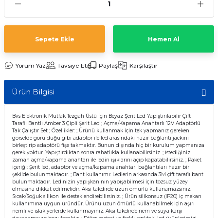
Sepete Ekle
Hemen Al
Yorum Yaz
Tavsiye Et
Paylaş
Karşılaştır
Ürün Bilgisi
Bvs Elektronik Mutfak Tezgah Üstü İçin Beyaz Şerit Led Yapıştırılabilir Çift
Taraflı Bantlı Amber 3 Çipli Şerit Led ; Açma/Kapama Anahtarlı 12V Adaptörlü
Tak Çalıştır Set ; Özellikler: ; Ürünü kullanmak için tek yapmanız gereken
görselde görüldüğü gibi adaptör ile led arasındaki hazır bağlantı jackını
birleştirip adaptörü fişe takmaktır. Bunun dışında hiç bir kurulum yapmanıza
gerek yoktur. Yapıştırdıktan sonra rahatlıkla kullanabilirsiniz. ; İstediğiniz
zaman açma/kapama anahtarı ile ledin ışıklarını açıp kapatabilirsiniz. ; Paket
içeriği: Şerit led, adaptör ve açma/kapama anahtarı bağlantıları hazır bir
şekilde bulunmaktadır. ; Bant kullanımı: Ledlerin arkasında 3M çift taraflı bant
bulunmaktadır. Ledinizin yapışkanının yapışabilmesi için tozsuz yüzey
olmasına dikkat edilmelidir. Aksi takdirde uzun ömürlü kullanamazsınız.
Sıcak/Soğuk silikon ile desteklendirebilirsiniz. ; Ürün silikonsuz (IP20) iç mekan
kullanımına uygun üründür. Ürünü uzun ömürlü kullanabilmek için aşırı
nemli ve ıslak yerlerde kullanmayınız. Aksi takdirde nem ve suya karşı