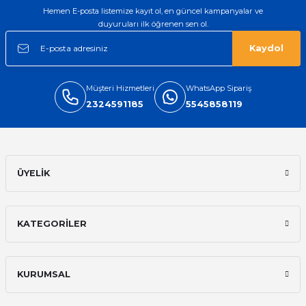
Hemen E-posta listemize kayıt ol, en güncel kampanyalar ve
duyuruları ilk öğrenen sen ol.
Kaydol
Müşteri Hizmetleri
WhatsApp Sipariş
2324591185
5545858119
ÜYELİK
KATEGORİLER
KURUMSAL