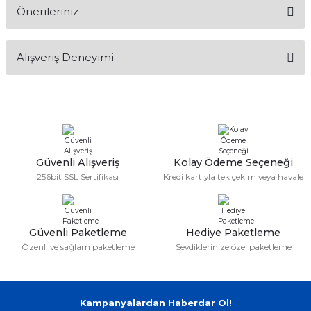
Önerileriniz
Soru Sor
Bu ürünün fiyat bilgisi, resim, ürün açıklamalarında ve diğer
Alışveriş Deneyimi
konularda yetersiz gördüğünüz noktaları öneri formunu
kullanarak tarafımıza iletebilirsiniz.
Görüş ve önerileriniz için teşekkür ederiz.
Sitemize ilk yorumu siz yapın!
Ürün resmi kalitesiz, bozuk veya görüntülenemiyor.
Ürün açıklamasında eksik bilgiler bulunuyor.
Deneyimini Paylaş
Ürün bilgilerinde hatalar bulunuyor.
Güvenli Alışveriş
Kolay Ödeme Seçeneği
256bit SSL Sertifikası
Kredi kartıyla tek çekim veya havale
Ürün fiyatı diğer sitelerden daha pahalı.
Bu ürüne benzer farklı alternatifler olmalı.
Güvenli Paketleme
Hediye Paketleme
Özenli ve sağlam paketleme
Sevdiklerinize özel paketleme
Gönder
Kampanyalardan Haberdar Ol!