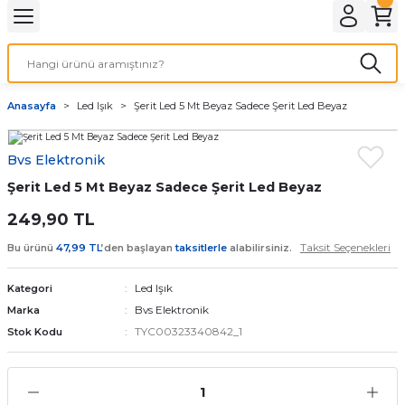
Geri Dön
LATMA
LED AMPÜL
Anasayfa
Led Işık
Şerit Led 5 Mt Beyaz Sadece Şerit Led Beyaz
E27 DUY AMPÜLLER
Bvs Elektronik
TORCH LED AMPÜLLER
Şerit Led 5 Mt Beyaz Sadece Şerit Led Beyaz
249,90 TL
Taksit Seçenekleri
Bu ürünü
47,99 TL
’den başlayan
taksitlerle
alabilirsiniz.
Led Işık
Kategori
Bvs Elektronik
Marka
TYC00323340842_1
Stok Kodu